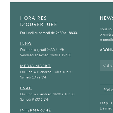
HORAIRES
NEW
D'OUVERTURE
Vous sou
Du lundi au samedi
de 9h30 à 18h30.
première
promotio
INNO
Du lundi au jeudi 9h30 à 19h
ABONN
Vendredi et samedi 9h30 à 19h30
E
MEDIA MARKT
m
Du lundi au vendredi 10h à 18h30
a
Samedi 10h à 19h
i
l
*
FNAC
S'ab
Du lundi au vendredi 9h30 à 18h30
Samedi 9h30 à 19h
Pas plus
Désinscr
INTERMARCHÉ