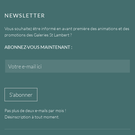
NEWSLETTER
Vous souhaitez être informé en avant première des animations et des
promotions des Galeries St Lambert ?
ABONNEZ-VOUS MAINTENANT :
E
m
a
i
l
*
S'abonner
Pas plus de deux e-mails par mois !
Désinscription à tout moment.