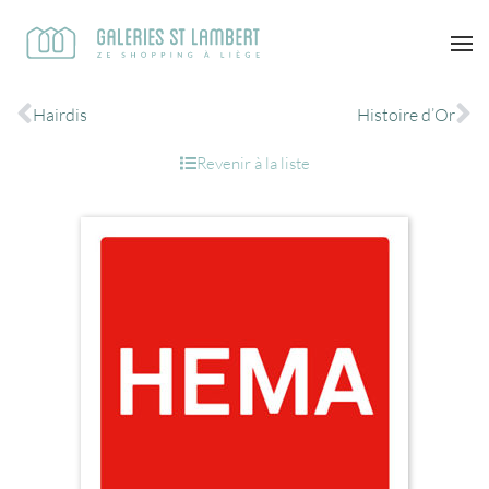
Hairdis
Histoire d’Or
Revenir à la liste