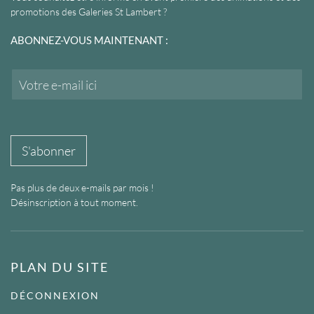
promotions des Galeries St Lambert ?
ABONNEZ-VOUS MAINTENANT :
E
m
a
i
l
*
S'abonner
Pas plus de deux e-mails par mois !
Désinscription à tout moment.
PLAN DU SITE
DÉCONNEXION