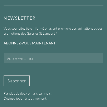
NEWSLETTER
Vous souhaitez être informé en avant première des animations et des
promotions des Galeries St Lambert ?
ABONNEZ-VOUS MAINTENANT :
E
m
a
i
l
*
S'abonner
Pas plus de deux e-mails par mois !
Désinscription à tout moment.