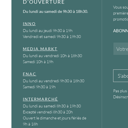
D'OUVERTURE
Vous sou
Du lundi au samedi
de 9h30 à 18h30.
première
promotio
INNO
Du lundi au jeudi 9h30 à 19h
ABONN
Vendredi et samedi 9h30 à 19h30
E
MEDIA MARKT
m
Du lundi au vendredi 10h à 18h30
a
Samedi 10h à 19h
i
l
*
FNAC
S'ab
Du lundi au vendredi 9h30 à 18h30
Samedi 9h30 à 19h
Pas plus
Désinscr
INTERMARCHÉ
Du lundi au samedi 8h30 à 19h30
Excepté vendredi 8h30 à 20h
Ouvert le dimanche et jours fériés de
9h à 18h