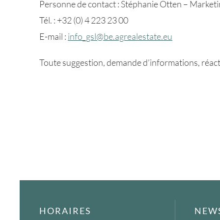
Personne de contact : Stéphanie Otten – Market
Tél. : +32 (0) 4 223 23 00
E-mail :
info_gsl@be.agrealestate.eu
Toute suggestion, demande d’informations, réactio
HORAIRES
NEW