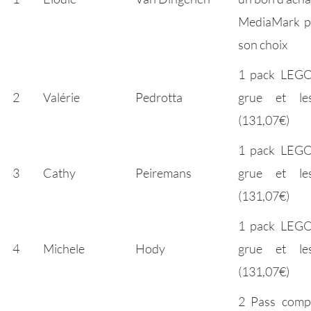
MediaMark po
son choix
1 pack LEGO
2
Valérie
Pedrotta
grue et le
(131,07€)
1 pack LEGO
3
Cathy
Peiremans
grue et le
(131,07€)
1 pack LEGO
4
Michele
Hody
grue et le
(131,07€)
2 Pass compl