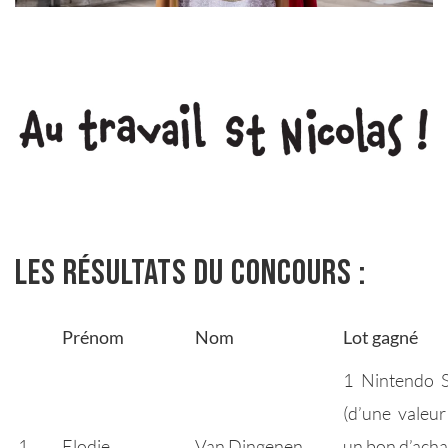
Les résultats du concours :
Prénom
Nom
Lot gagné
1 Nintendo 
(d’une valeu
1
Elodie
Van Dingenen
un bon d’acha