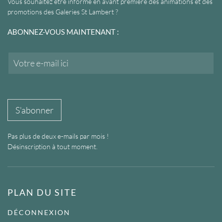
Vous souhaitez être informé en avant première des animations et des
promotions des Galeries St Lambert ?
ABONNEZ-VOUS MAINTENANT :
E
m
a
i
l
*
S'abonner
Pas plus de deux e-mails par mois !
Désinscription à tout moment.
PLAN DU SITE
DÉCONNEXION