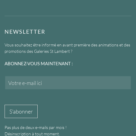
NEWSLETTER
Vous souhaitez être informé en avant première des animations et des
promotions des Galeries St Lambert ?
ABONNEZ-VOUS MAINTENANT :
E
m
a
i
l
*
S'abonner
Pas plus de deux e-mails par mois !
Désinscription à tout moment.