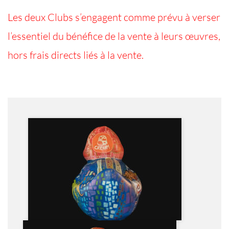
Les deux Clubs s’engagent comme prévu à verser
l’essentiel du bénéfice de la vente à leurs œuvres,
hors frais directs liés à la vente.