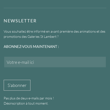
NEWSLETTER
Vous souhaitez être informé en avant première des animations et des
promotions des Galeries St Lambert ?
ABONNEZ-VOUS MAINTENANT :
E
m
a
i
l
*
S'abonner
Pas plus de deux e-mails par mois !
Désinscription à tout moment.