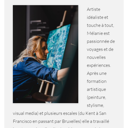
Artiste
idéaliste et
touche à tout,
Mélanie est
passionnée de
voyages et de
nouvelles
expériences.
Après une
formation
artistique
(peinture,
stylisme,
visual media) et plusieurs escales (du Kent à San
Francisco en passant par Bruxelles) elle a travaillé