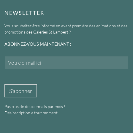
NEWSLETTER
Vous souhaitez être informé en avant première des animations et des
promotions des Galeries St Lambert ?
ABONNEZ-VOUS MAINTENANT :
E
m
a
i
l
*
S'abonner
Pas plus de deux e-mails par mois !
Désinscription à tout moment.