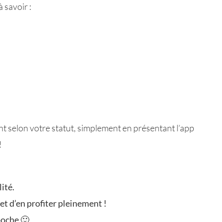
 savoir :
selon votre statut, simplement en présentant l’app
!
ité.
t d’en profiter pleinement !
poche 🙂